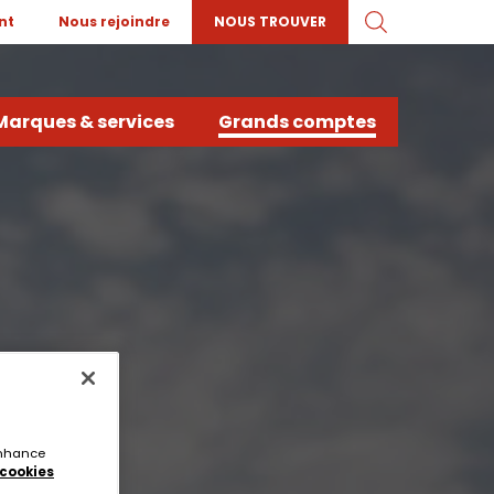
nt
Nous rejoindre
NOUS TROUVER
Marques & services
Grands comptes
 enhance
 cookies