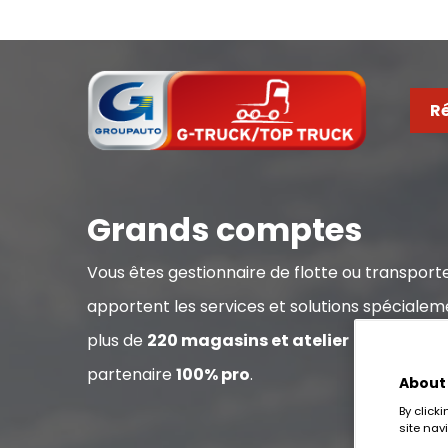
Ré
Grands comptes
Vous êtes gestionnaire de flotte ou transport
apportent les services et solutions spéciale
plus de
220 magasins et atelier
partout en 
partenaire
100% pro
.
About
By click
site nav